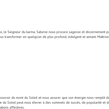
ne, le Seigneur du karma. Saturne nous procure sagesse et discernement p
 nous transformer en quelqu’un de plus profond, indulgent et aimant. Maîtr
uvoir du mont du Soleil et nous assurer que son énergie nous remplit de l
ie du Soleil peut nous élever à des sommets de succès, de popularité et de
tions affectives.