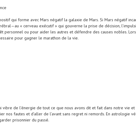
ance
itif qui forme avec Mars négatif la galaxie de Mars. Si Mars négatif incarn
 cérébral—au « cerveau exécutif » qui gouverne la prise de décision, l’impu
térêt personnel ou pour aider les autres et défendre des causes nobles. L
essaire pour gagner le marathon de la vie.
vibre de l’énergie de tout ce que nous avons dit et fait dans notre vie et
er nos fautes et d’aller de l’avant sans regret ni remords. En astrologie 
garder prisonnier du passé.