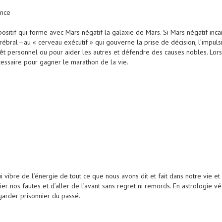
ance
itif qui forme avec Mars négatif la galaxie de Mars. Si Mars négatif incarn
 cérébral—au « cerveau exécutif » qui gouverne la prise de décision, l’impu
térêt personnel ou pour aider les autres et défendre des causes nobles. L
essaire pour gagner le marathon de la vie.
vibre de l’énergie de tout ce que nous avons dit et fait dans notre vie et
er nos fautes et d’aller de l’avant sans regret ni remords. En astrologie 
garder prisonnier du passé.