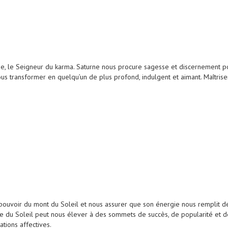
ne, le Seigneur du karma. Saturne nous procure sagesse et discernement p
 nous transformer en quelqu’un de plus profond, indulgent et aimant. Maîtr
uvoir du mont du Soleil et nous assurer que son énergie nous remplit de l
ie du Soleil peut nous élever à des sommets de succès, de popularité et de
tions affectives.